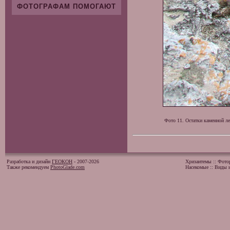
ФОТОГРАФАМ ПОМОГАЮТ
Фото 11. Остатки каменной ле
Разработка и дизайн
ГЕОКОН
- 2007-2026
Хризантемы
::
Фото
Также рекомендуем
PhotoGlade.com
Насекомые
::
Виды и