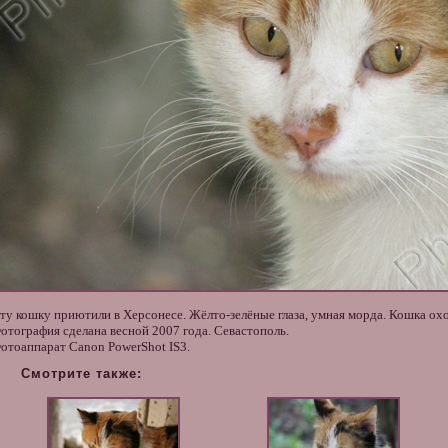
ту кошку приютили в Херсонесе. Жёлто-зелёные глаза, умная морда. Кошка ох
отография сделана весной 2007 года. Севастополь.
отоаппарат Canon PowerShot IS3.
Смотрите также: