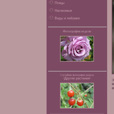
Птицы
Насекомые
Виды и пейзажи
Фотография недели
Случайная фотография раздела
Другие растения
"
"
Э
Ф
Ф