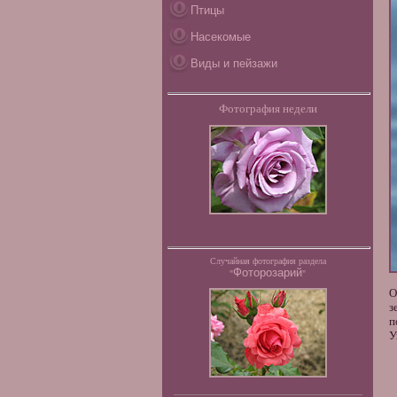
Птицы
Насекомые
Виды и пейзажи
Фотография недели
Случайная фотография раздела
Фоторозарий
"
"
О
з
п
У