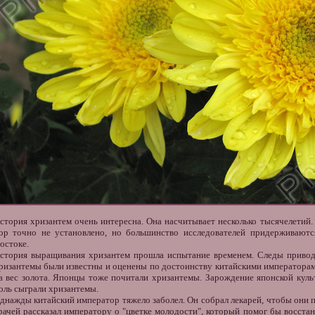
стория хризантем
очень интересна. Она насчитывает несколько тысячелетий
ор точно не установлено, но большинство исследователей придерживаютс
остоке.
стория выращивания хризантем
прошла испытание временем. Следы приводя
ризантемы были известны и оценены по достоинству китайскими императорами
а вес золота. Японцы тоже почитали
хризантемы
. Зарождение японской кул
оль сыграли хризантемы.
днажды китайский император тяжело заболел. Он собрал лекарей, чтобы они п
рачей рассказал императору о "цветке молодости", который помог бы восстан