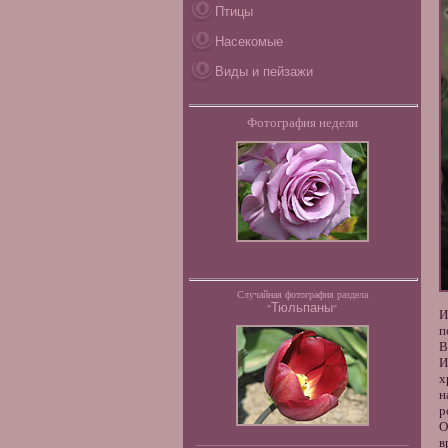
Птицы
Насекомые
Виды и пейзажи
Фотография недели
Случайная фотография раздела
Тюльпаны
"
"
И
п
В
И
х
н
р
О
в