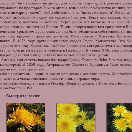
олодости" был возложен на двенадцать юношей и двенадцать девушек, девст
тправились по просторам Тихого океана, взяв с собой бамбуковую корзину, 
золотыми маргаритками", чтобы обменять их на "цветок молодости". Во время
оторый выбросил их лодку на скалистый остров. Когда они поняли, что н
ризантемы и остались на острове. Через много лет потомки этих юношей 
оторый теперь известен как Япония. Такова
история появления хризантем
в Япо
очитание хризантем продолжалось, они были объявлены собственностью им
мператор продемонстрировал цветы на Императорской Выставке Хризант
понии. В 1876 году другой император создал
Орден Хризантемы
. Это бы
олучить человеку. Королевской эмблемой стала золотая хризантема о шестнадц
стория хризантем в Европе началась в Голландии. В начале XVIII века торго
идерландах были выведены несколько новых сортов этих цветов.
 Америку хризантемы попали благодаря Джону Стивенсу (John Stevens), влад
ью-Джерси). В 1850 году Американское Общество Хризантем было основа
ервую выставку хризантем.
ейчас хризантемы - одни из самых популярных осенних цветов. Многообраз
ризантемам множество поклонников в разных странах мира.
отография
желтых хризантем Реквайр (Require) сделана в Никитском Ботаниче
anon PowerShot IS3.
Смотрите также: