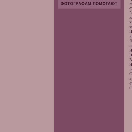
м
ФОТОГРАФАМ ПОМОГАЮТ
о
"
к
х
к
П
и
Я
п
И
Н
В
Н
п
С
х
Ф
C