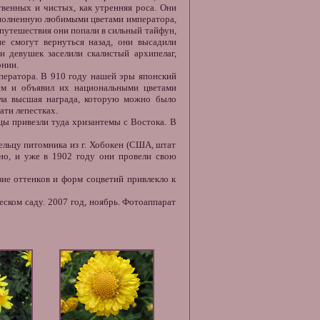
венных и чистых, как утренняя роса. Они
наполненную любимыми цветами императора,
 путешествия они попали в сильный тайфун,
е смогут вернуться назад, они высадили
и девушек заселили скалистый архипелаг,
нии.
ператора. В 910 году нашей эры японский
ем и объявил их национальными цветами
ла высшая награда, которую можно было
ати лепестках.
вцы привезли туда хризантемы с Востока. В
ельцу питомника из г. Хобокен (США, штат
но, и уже в 1902 году они провели свою
ие оттенков и форм соцветий привлекло к
ском саду. 2007 год, ноябрь. Фотоаппарат