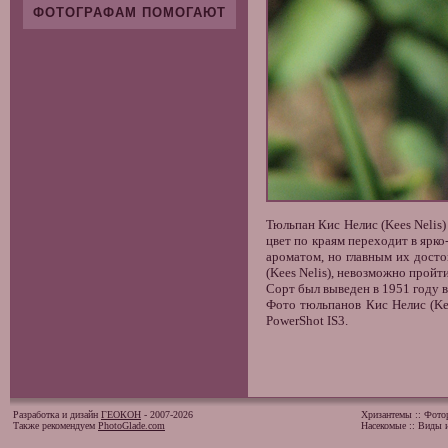
ФОТОГРАФАМ ПОМОГАЮТ
Тюльпан Кис Нелис (Kees Nelis
цвет по краям переходит в ярк
ароматом, но главным их досто
(Kees Nelis), невозможно пройти
Сорт был выведен в 1951 году в
Фото тюльпанов Кис Нелис (Kee
PowerShot IS3.
Разработка и дизайн
ГЕОКОН
- 2007-2026
Хризантемы
::
Фото
Также рекомендуем
PhotoGlade.com
Насекомые
::
Виды и