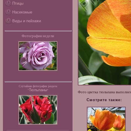
Птицы
Насекомые
Виды и пейзажи
Фотография недели
Случайная фотография раздела
Тюльпаны
"
"
Фото цветка тюльпана выполнен
Смотрите также: