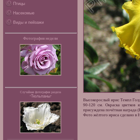
Птицы
Насекомые
Виды и пейзажи
Фотография недели
Случайная фотография раздела
Тюльпаны
"
"
Высокорослый ирис Темпл Голд 
90-120 см. Окраска цветков 
присуждена почётная награда (HM
Фото жёлтого ириса сделано в Н