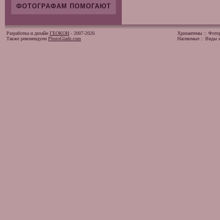
ФОТОГРАФАМ ПОМОГАЮТ
Разработка и дизайн
ГЕОКОН
- 2007-2026
Хризантемы
::
Фото
Также рекомендуем
PhotoGlade.com
Насекомые
::
Виды и