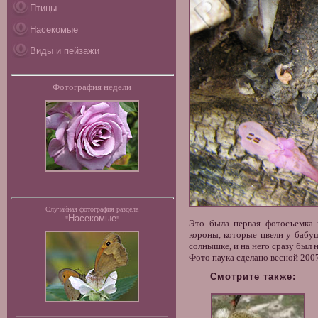
Птицы
Насекомые
Виды и пейзажи
Фотография недели
Случайная фотография раздела
Насекомые
"
"
Это была первая фотосъемка
короны, которые цвели у бабу
солнышке, и на него сразу был 
Фото паука
сделано весной 2007
Смотрите также: