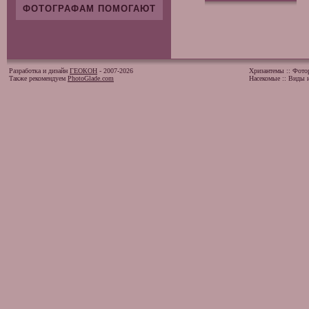
ФОТОГРАФАМ ПОМОГАЮТ
Разработка и дизайн
ГЕОКОН
- 2007-2026
Хризантемы
::
Фото
Также рекомендуем
PhotoGlade.com
Насекомые
::
Виды и