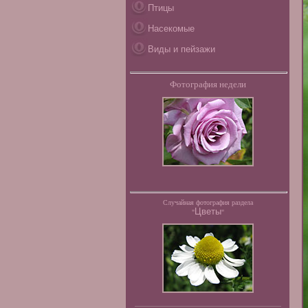
Птицы
Насекомые
Виды и пейзажи
Фотография недели
Случайная фотография раздела
Цветы
"
"