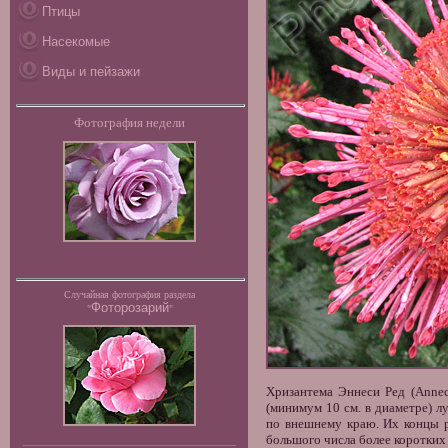
Птицы
Насекомые
Виды и пейзажи
Фотография недели
Случайная фотография раздела
Фоторозарий
"
"
Хризантема Эннеси Ред (Annec
(минимум 10 см. в диаметре) л
по внешнему краю. Их концы р
большого числа более коротких