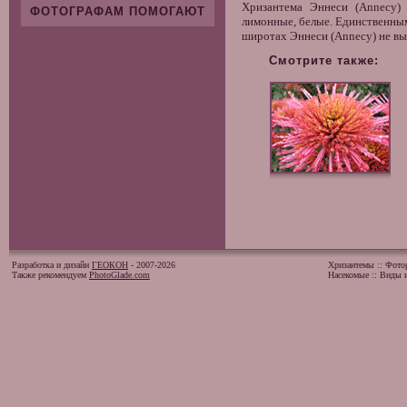
Хризантема Эннеси (Annecy)
ФОТОГРАФАМ ПОМОГАЮТ
лимонные, белые. Единственным
широтах Эннеси (Annecy) не в
Смотрите также:
Разработка и дизайн
ГЕОКОН
- 2007-2026
Хризантемы
::
Фото
Также рекомендуем
PhotoGlade.com
Насекомые
::
Виды и