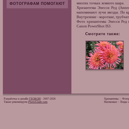
многих точках земного шара.
ФОТОГРАФАМ ПОМОГАЮТ
Хризантема
Энесси Ред (Annec
напоминают лучи звезды. По кр
Внутренние - короткие, трубча
Фото хризантемы
Энесси Ред (
Canon PowerShot IS3.
Смотрите также:
Разработка и дизайн
ГЕОКОН
- 2007-2026
Хризантемы
::
Фото
Также рекомендуем
PhotoGlade.com
Насекомые
::
Виды и