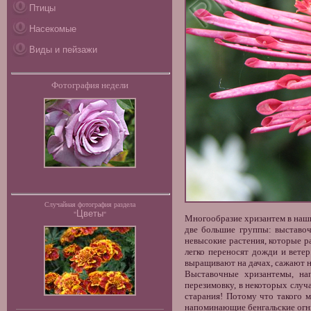
Птицы
Насекомые
Виды и пейзажи
Фотография недели
Случайная фотография раздела
Цветы
"
"
Многообразие
хризантем
в наш
две большие группы: выставо
невысокие растения, которые р
легко переносят дожди и вете
выращивают на дачах, сажают 
Выставочные хризантемы
, на
перезимовку, в некоторых случ
старания! Потому что такого 
напоминающие бенгальские огни